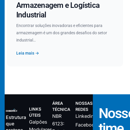
Armazenagem e Logística
Industrial
Encontrar soluções inovadoras e eficientes para
armazenagem é um dos grandes desafios do setor
industrial…
Leia mais →
ÁREA
NOSSAS
Noss
LINKS
TÉCNICA
REDES
ÚTEIS
NBR
Linkedin
Estrutura
Galpões
time
que
6123:
Facebook
Modulares
protege,