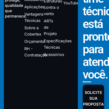
Estruturas
YouTube
qualidade
Aplicações
técni
contra o
que
vento
Vantagens
permanece.
está
Técnicas
ARTs
de
Sobre a
pront
Projeto
Cobertex
Especificações
Orçamento
para
Técnicas
RH -
Acessórios
Contratação
atend
você.
SOLICITE
SUA
PROPOSTA