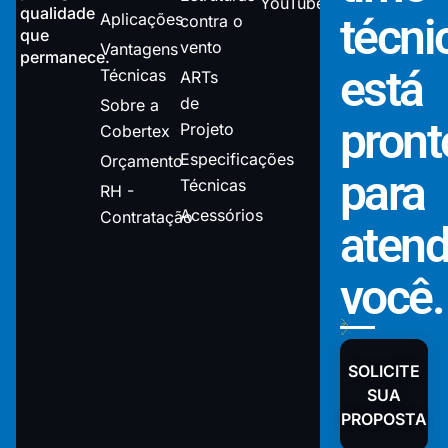
YouTube
qualidade
Aplicações
técni
contra o
que
vento
Vantagens
permanece.
está
Técnicas
ARTs
de
Sobre a
pront
Projeto
Cobertex
Especificações
Orçamento
para
Técnicas
RH -
Acessórios
Contratação
atend
você.
SOLICITE
SUA
PROPOSTA