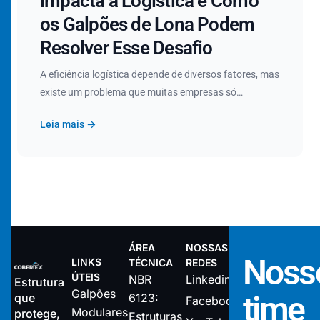
Impacta a Logística e Como
os Galpões de Lona Podem
Resolver Esse Desafio
A eficiência logística depende de diversos fatores, mas
existe um problema que muitas empresas só…
Leia mais →
ÁREA
NOSSAS
Noss
LINKS
TÉCNICA
REDES
ÚTEIS
NBR
Linkedin
Estrutura
Galpões
time
que
6123:
Facebook
Modulares
protege,
Estruturas