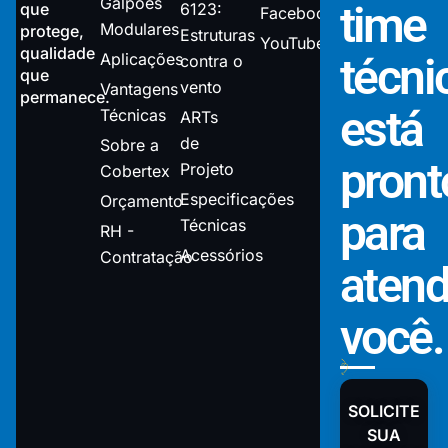
Galpões
time
que
6123:
Facebook
Modulares
protege,
Estruturas
YouTube
qualidade
Aplicações
técni
contra o
que
vento
Vantagens
permanece.
está
Técnicas
ARTs
de
Sobre a
pront
Projeto
Cobertex
Especificações
Orçamento
para
Técnicas
RH -
Acessórios
Contratação
atend
você.
SOLICITE
SUA