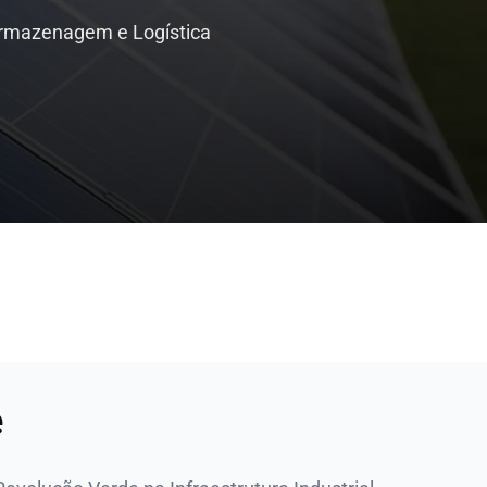
rmazenagem e Logística
e