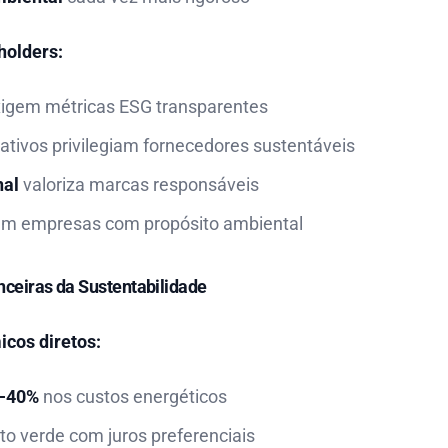
holders:
xigem métricas ESG transparentes
rativos privilegiam fornecedores sustentáveis
nal
valoriza marcas responsáveis
am empresas com propósito ambiental
ceiras da Sustentabilidade
cos diretos:
0-40%
nos custos energéticos
to verde com juros preferenciais