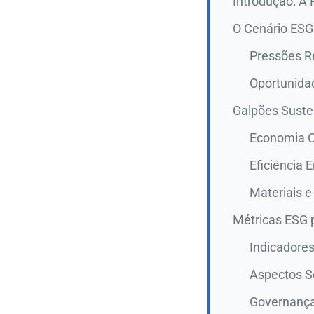
Introdução: A 
O Cenário ESG 
Pressões R
Oportunidad
Galpões Suste
Economia C
Eficiência 
Materiais e
Métricas ESG p
Indicadore
Aspectos So
Governança