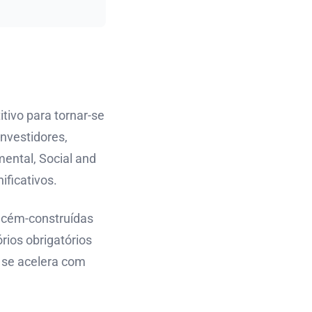
tivo para tornar-se
nvestidores,
ental, Social and
ificativos.
ecém-construídas
rios obrigatórios
 se acelera com