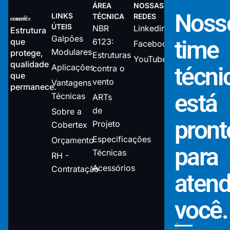
ÁREA
NOSSAS
Noss
LINKS
TÉCNICA
REDES
ÚTEIS
NBR
Linkedin
Estrutura
Galpões
time
que
6123:
Facebook
Modulares
protege,
Estruturas
YouTube
qualidade
Aplicações
técni
contra o
que
vento
Vantagens
permanece.
está
Técnicas
ARTs
de
Sobre a
pront
Projeto
Cobertex
Especificações
Orçamento
para
Técnicas
RH -
Acessórios
Contratação
atend
você.