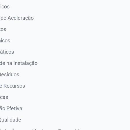
ticos
 de Aceleração
cos
nicos
áticos
de na Instalação
Resíduos
de Recursos
icas
o Efetiva
Qualidade