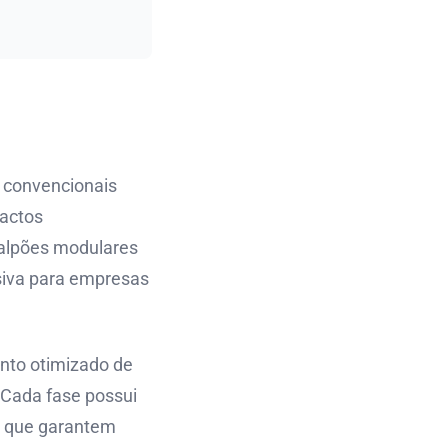
 convencionais
pactos
galpões modulares
siva para empresas
nto otimizado de
 Cada fase possui
le que garantem