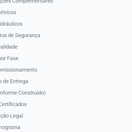
lações Complementares
étricos
idráulicos
os de Segurança
ualidade
por Fase
omissionamento
 de Entrega
onforme Construído)
ertificados
ção Legal
onograma