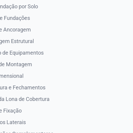
undação por Solo
e Fundações
de Ancoragem
gem Estrutural
o de Equipamentos
 de Montagem
imensional
tura e Fechamentos
da Lona de Cobertura
e Fixação
s Laterais