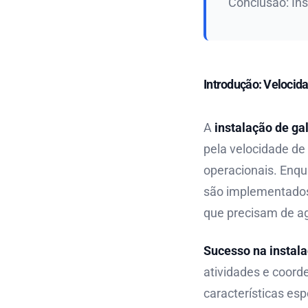
Conclusão: In
Introdução: Velocid
A
instalação de ga
pela velocidade d
operacionais. Enq
são implementados
que precisam de ag
Sucesso na instal
atividades e coord
características es