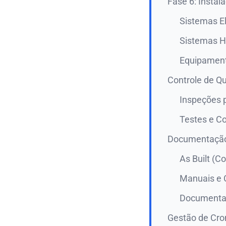
Fase 6: Insta
Sistemas El
Sistemas H
Equipament
Controle de Q
Inspeções 
Testes e C
Documentação
As Built (C
Manuais e C
Documenta
Gestão de Cr