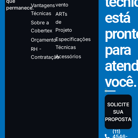
técni
que
vento
Vantagens
permanece.
está
Técnicas
ARTs
de
Sobre a
pront
Projeto
Cobertex
Especificações
Orçamento
para
Técnicas
RH -
Acessórios
Contratação
atend
você.
SOLICITE
SUA
PROPOSTA
(11)
4546-