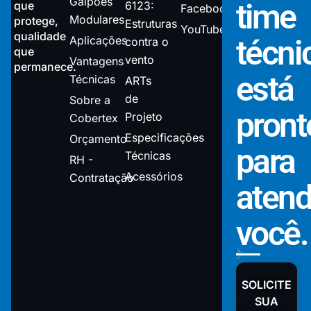
Galpões
time
que
6123:
Facebook
Modulares
protege,
Estruturas
YouTube
qualidade
Aplicações
técni
contra o
que
vento
Vantagens
permanece.
está
Técnicas
ARTs
de
Sobre a
pront
Projeto
Cobertex
Especificações
Orçamento
para
Técnicas
RH -
Acessórios
Contratação
atend
você.
SOLICITE
SUA