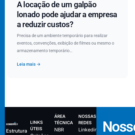
A locação de um galpão
lonado pode ajudar a empresa
a reduzir custos?
Precisa de um ambiente temporário para realizar
eventos, convenções, exibição de filmes ou mesmo o
armazenamento temporário…
Leia mais →
ÁREA
NOSSAS
Noss
LINKS
TÉCNICA
REDES
ÚTEIS
NBR
Linkedin
Estrutura