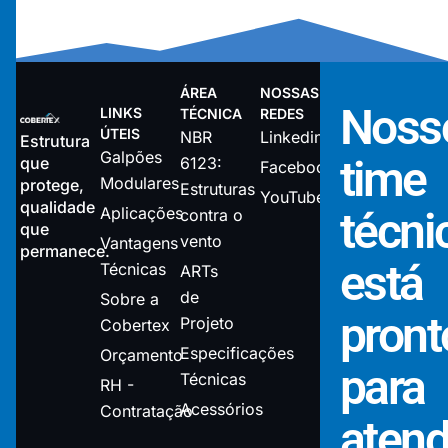
ÁREA
NOSSAS
Noss
LINKS
TÉCNICA
REDES
ÚTEIS
NBR
Linkedin
Estrutura
Galpões
time
que
6123:
Facebook
Modulares
protege,
Estruturas
YouTube
qualidade
Aplicações
técni
contra o
que
vento
Vantagens
permanece.
está
Técnicas
ARTs
de
Sobre a
pront
Projeto
Cobertex
Especificações
Orçamento
para
Técnicas
RH -
Acessórios
Contratação
atend